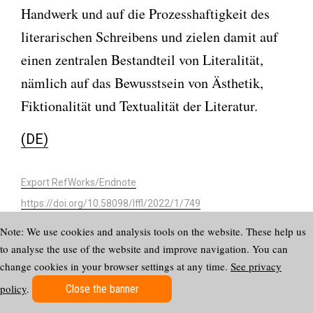
Handwerk und auf die Prozesshaftigkeit des
literarischen Schreibens und zielen damit auf
einen zentralen Bestandteil von Literalität,
nämlich auf das Bewusstsein von Ästhetik,
Fiktionalität und Textualität der Literatur.
(DE)
Export RefWorks/Endnote
https://doi.org/10.58098/lffl/2022/1/749
Note: We use cookies and analysis tools on the website. These help us
to analyse the use of the website and improve navigation. You can
Imprint
ISSN
change cookies in your browser settings at any time.
See privacy
2624-
Privacy statement
7771
policy
.
Subscribe to newsletter
Close the banner