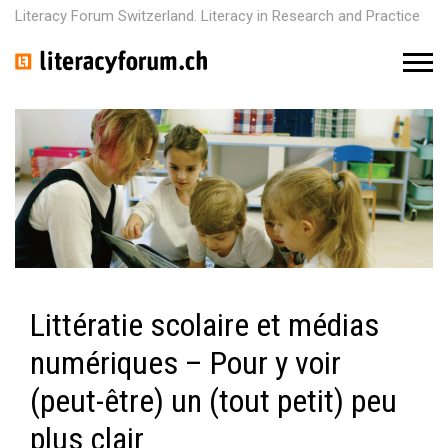
Literacy Forum Switzerland. Literacy in Research and Practice
M
e
n
u
Littératie scolaire et médias
numériques – Pour y voir
(peut-être) un (tout petit) peu
plus clair