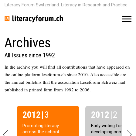
Literacy Forum Switzerland. Literacy in Research and Practice
M
e
n
u
Archives
All Issues since 1992
In the archive you will find all contributions that have appeared on
the online platform leseforum.ch since 2010. Also accessible are
the annual bulletins that the association Leseforum Schweiz had
published in printed form from 1992 to 2006.
2012
| 3
2012
| 2
Promoting literacy
Early writing for
P
N
across the school
developing competenc