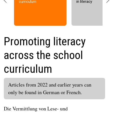
curriculum
in literacy
r
e
e
x
v
t
i
o
Promoting literacy
u
s
across the school
curriculum
Articles from 2022 and earlier years can
only be found in German or French.
Die Vermittlung von Lese- und